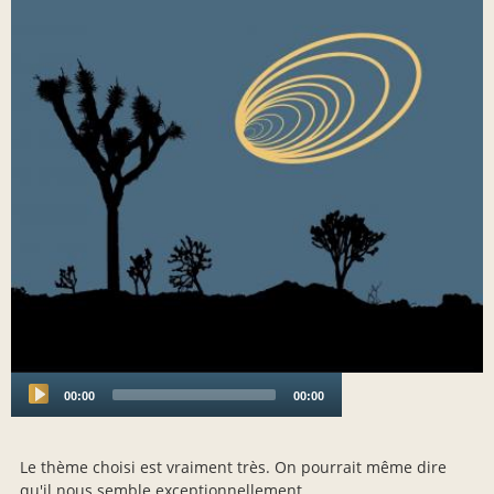
00:00
00:00
Audio
Player
Le thème choisi est vraiment très. On pourrait même dire
qu'il nous semble exceptionnellement.