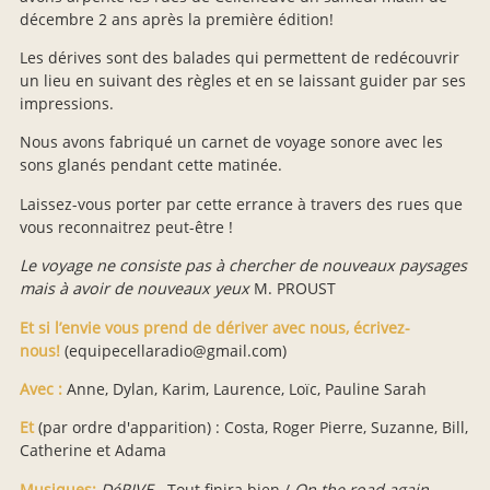
décembre 2 ans après la première édition!
Les dérives sont des balades qui permettent de redécouvrir
un lieu en suivant des règles et en se laissant guider par ses
impressions.
Nous avons fabriqué un carnet de voyage sonore avec les
sons glanés pendant cette matinée.
Laissez-vous porter par cette errance à travers des rues que
vous reconnaitrez peut-être !
Le voyage ne consiste pas à chercher de nouveaux paysages
mais à avoir de nouveaux yeux
M. PROUST
Et si l’envie vous prend de dériver avec nous, écrivez-
nous!
(equipecellaradio@gmail.com)
Avec :
Anne, Dylan, Karim, Laurence, Loïc, Pauline Sarah
Et
(par ordre d'apparition) : Costa, Roger Pierre, Suzanne, Bill,
Catherine et Adama
Musiques:
DéRIVE -
Tout finira bien /
On the road again
-