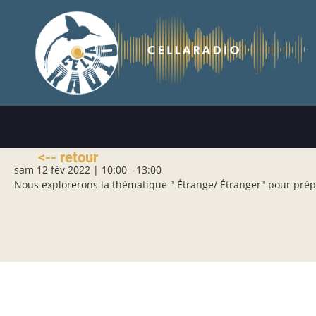
Aller
au
contenu
principal
<-- retour
sam 12 fév 2022 | 10:00
-
13:00
Nous explorerons la thématique " Étrange/ Étranger" pour prép