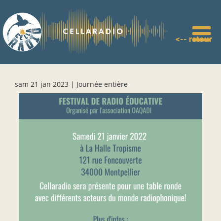
Aller
au
contenu
principal
<-- retour
sam 21 jan 2023 | Journée entière