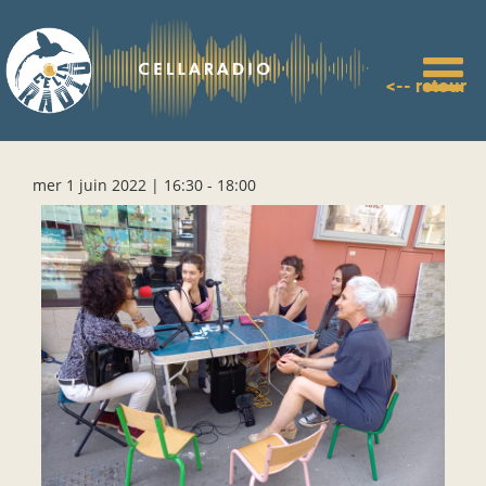
Aller
au
contenu
principal
<-- retour
mer 1 juin 2022 | 16:30
-
18:00