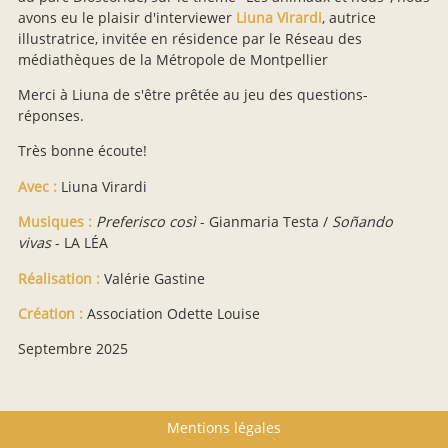
avons eu le plaisir d'interviewer
Liuna Virardi
, autrice
illustratrice, invitée en résidence par le Réseau des
médiathèques de la Métropole de Montpellier
Merci à Liuna de s'être prêtée au jeu des questions-
réponses.
Très bonne écoute!
Avec :
Liuna Virardi
Musiques :
Preferisco così
- Gianmaria Testa /
Soñando
vivas
- LA LÉA
Réalisation :
Valérie Gastine
Création :
Association Odette Louise
Septembre 2025
Footer menu
Mentions légales